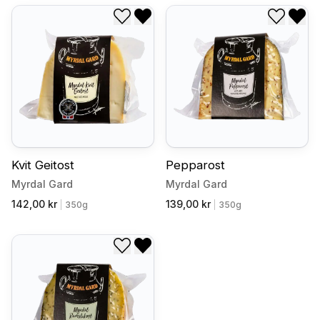
Legg til i ønskeliste
Fjern fra ønskeliste
Legg til
Fjer
Kvit Geitost
Pepparost
Myrdal Gard
Myrdal Gard
142,00 kr
139,00 kr
|
350g
|
350g
Legg til i ønskeliste
Fjern fra ønskeliste