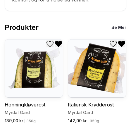
Produkter
Se Mer
Legg til i ønskeliste
Fjern fra ønskeliste
Legg til
Fjer
Honningkløverost
Italiensk Krydderost
Myrdal Gard
Myrdal Gard
139,00 kr
142,00 kr
|
350g
|
350g