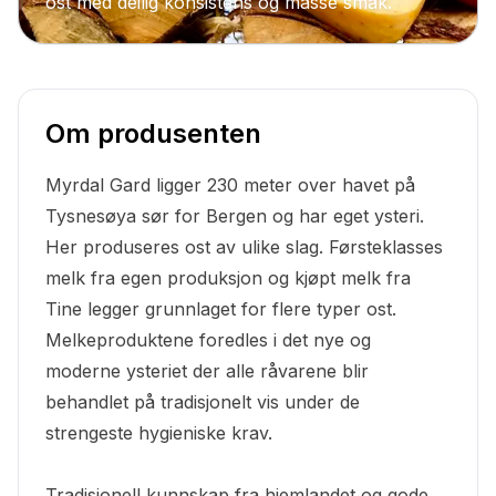
ost med deilig konsistens og masse smak.
Om produsenten
Myrdal Gard ligger 230 meter over havet på
Tysnesøya sør for Bergen og har eget ysteri.
Her produseres ost av ulike slag. Førsteklasses
melk fra egen produksjon og kjøpt melk fra
Tine legger grunnlaget for flere typer ost.
Melkeproduktene foredles i det nye og
moderne ysteriet der alle råvarene blir
behandlet på tradisjonelt vis under de
strengeste hygieniske krav.
Tradisjonell kunnskap fra hjemlandet og gode