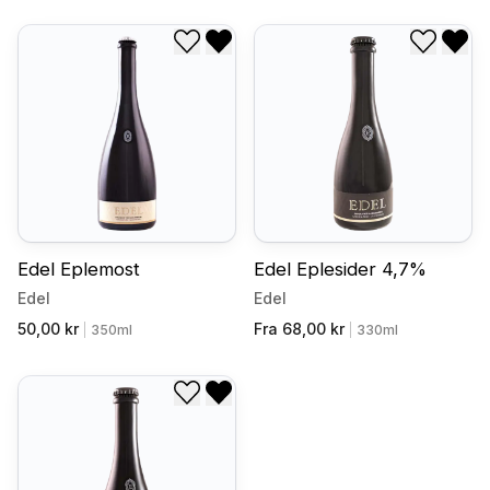
Legg til i ønskeliste
Fjern fra ønskeliste
Legg til
Fjer
Edel Eplemost
Edel Eplesider 4,7%
Edel
Edel
50,00 kr
Fra 68,00 kr
|
350ml
|
330ml
Legg til i ønskeliste
Fjern fra ønskeliste