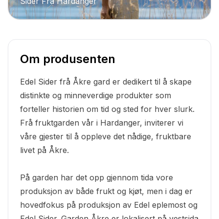
Sider Frå Hardanger
Om produsenten
Edel Sider frå Åkre gard er dedikert til å skape
distinkte og minneverdige produkter som
forteller historien om tid og sted for hver slurk.
Frå fruktgarden vår i Hardanger, inviterer vi
våre gjester til å oppleve det nådige, fruktbare
livet på Åkre.
På garden har det opp gjennom tida vore
produksjon av både frukt og kjøt, men i dag er
hovedfokus på produksjon av Edel eplemost og
­Edel Sider. Garden Åkre er lokalisert på vestsida