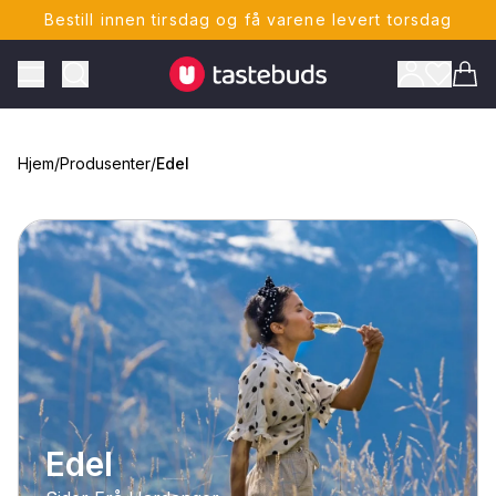
Bestill innen tirsdag og få varene levert torsdag
Tastebuds - Lokalmat rett hjem
Toggle Menu
Vare
Hjem
/
Produsenter
/
Edel
ONTO
Edel