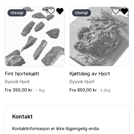
Utsolgt
Utsolgt
Legg til i ønskeliste
Fjern fra ønskeliste
Legg til
Fjer
Fint hjortekjøtt
Kjøttdeig av Hjort
Dysvik Hjort
Dysvik Hjort
Fra 350,00 kr
Fra 850,00 kr
|
~ 1kg
|
3,2kg
Kontakt
Kontaktinformasjon er ikke tilgjengelig enda.