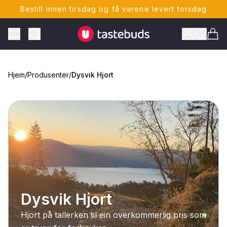
Bestill innen tirsdag og få varene levert torsdag
Tastebuds - Lokalmat rett hjem
Toggle Menu
Vare
Hjem
/
Produsenter
/
Dysvik Hjort
ONTO
Dysvik Hjort
Hjort på tallerken til ein overkommerlig pris som