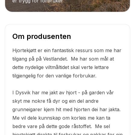
er trygg for forbruker
Om produsenten
Hjortekjøtt er ein fantastisk ressurs som me har
tilgang på på Vestlandet. Me har som mål at
dette nydelige viltmåltidet skal verte lettare
tilgjengelig for den vanlige forbrukar.
I Dysvik har me jakt av hjort - på garden vår
skyt me nokre få dyr og ein del andre
grunneigarer kjem hit med hjorten dei har jakta.
Me vil dele kunnskap om korleis me kan ta
bedre vare på dette gode råstoffet. Me sel
hjortekjøtt direkte til forbrukar og pakkar for ein